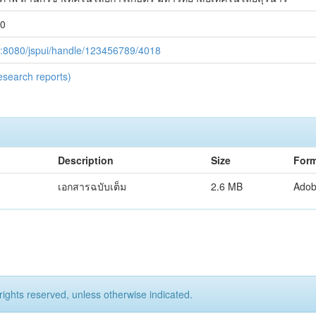
30
c.th:8080/jspui/handle/123456789/4018
esearch reports)
Description
Size
Form
เอกสารฉบับเต็ม
2.6 MB
Ado
rights reserved, unless otherwise indicated.