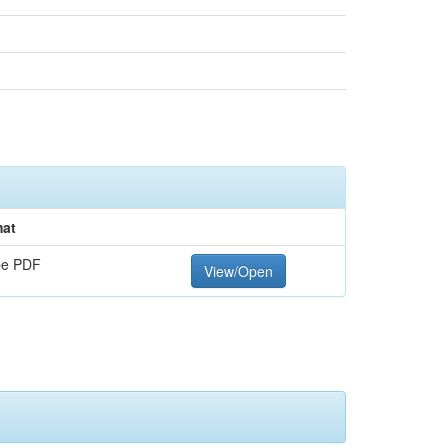
at
be PDF
View/Open