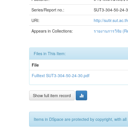
Series/Report no.:
SUT3-304-50-24-
URI:
http://sutir.sut.a
Appears in Collections:
รายงานการวิจัย (R
Files in This Item:
File
Fulltext SUT3-304-50-24-30.pdf
Show full item record
Items in DSpace are protected by copyright, with all 