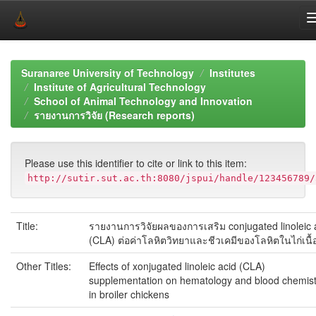
Skip
navigation
Suranaree University of Technology
Institutes
Institute of Agricultural Technology
School of Animal Technology and Innovation
รายงานการวิจัย (Research reports)
Please use this identifier to cite or link to this item:
http://sutir.sut.ac.th:8080/jspui/handle/123456789/
Title:
รายงานการวิจัยผลของการเสริม conjugated linoleic 
(CLA) ต่อค่าโลหิตวิทยาและชีวเคมีของโลหิตในไก่เนื้
Other Titles:
Effects of xonjugated linoleic acid (CLA)
supplementation on hematology and blood chemist
in broiler chickens