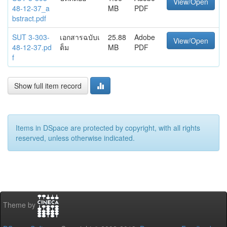
View/Open
48-12-37_a
MB
PDF
bstract.pdf
SUT 3-303-
เอกสารฉบับเ
25.88
Adobe
View/Open
48-12-37.pd
ต็ม
MB
PDF
f
Show full item record
Items in DSpace are protected by copyright, with all rights
reserved, unless otherwise indicated.
Theme by