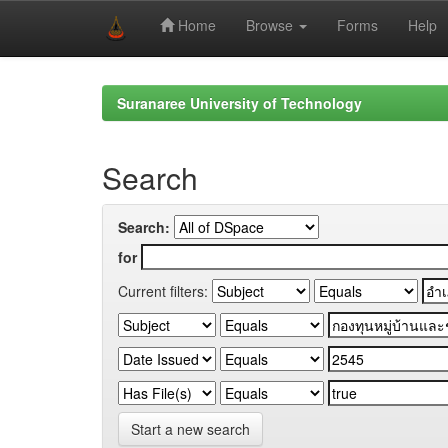
Home
Browse
Forms
Help
Skip
navigation
Suranaree University of Technology
Search
Search:
for
Current filters:
Start a new search