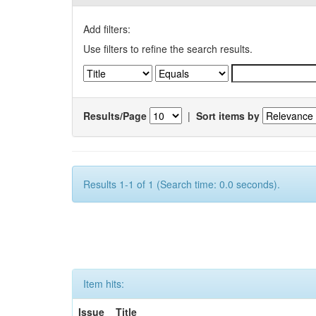
Add filters:
Use filters to refine the search results.
Results/Page
|
Sort items by
Results 1-1 of 1 (Search time: 0.0 seconds).
Item hits:
Issue
Title