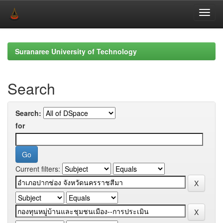
Skip
navigation
Suranaree University of Technology
Search
Search:
for
Current filters: