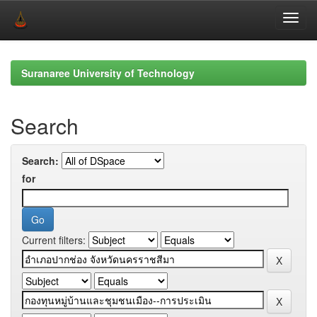
Skip
navigation
Suranaree University of Technology
Search
Search:
for
Current filters: