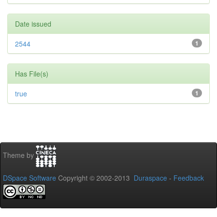
Date issued
2544
1
Has File(s)
true
1
Theme by
DSpace Software
Copyright © 2002-2013
Duraspace
-
Feedback