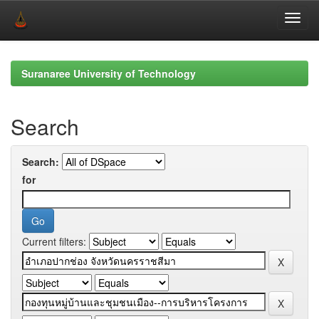
Skip
navigation
Suranaree University of Technology
Search
Search:
for
Current filters: