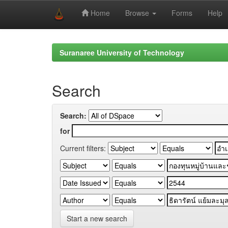
Home
Browse
Forms
Help
Skip
navigation
Suranaree University of Technology
Search
Search:
for
Current filters:
Start a new search