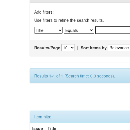
Add filters:
Use filters to refine the search results.
Results/Page
|
Sort items by
Results 1-1 of 1 (Search time: 0.0 seconds).
Item hits:
Issue
Title