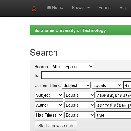
Home
Browse
Forms
Help
Skip
navigation
Suranaree University of Technology
Search
Search:
for
Current filters:
Start a new search