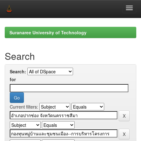
Skip
navigation
Suranaree University of Technology
Search
Search:
for
Current filters: