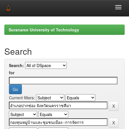
Skip
navigation
Suranaree University of Technology
Search
Search:
for
Current filters: