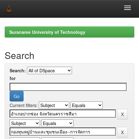
Skip
navigation
Suranaree University of Technology
Search
Search:
for
Current filters: