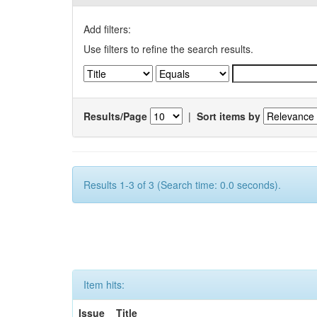
Add filters:
Use filters to refine the search results.
Results/Page
|
Sort items by
Results 1-3 of 3 (Search time: 0.0 seconds).
Item hits:
Issue
Title