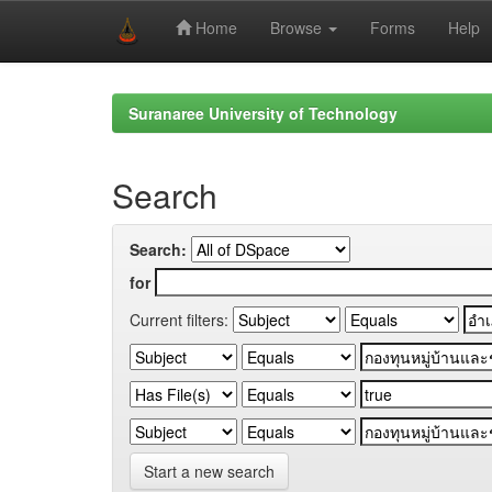
Home
Browse
Forms
Help
Skip
navigation
Suranaree University of Technology
Search
Search:
for
Current filters:
Start a new search