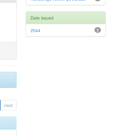
Date issued
2544
3
next