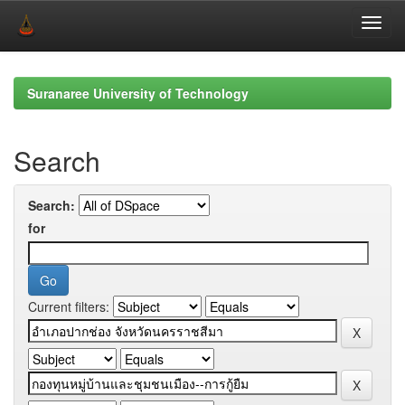
Skip
navigation
Suranaree University of Technology
Search
Search:
for
Current filters: