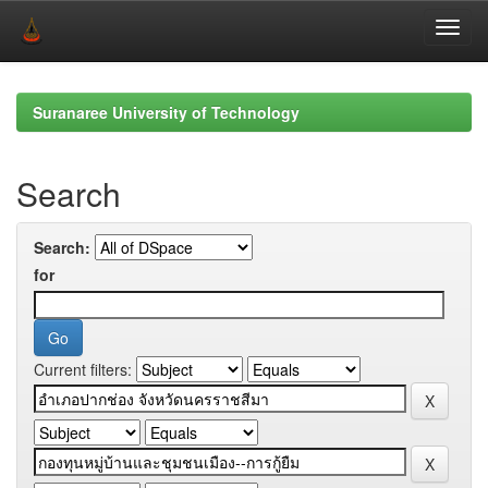
Skip
navigation
Suranaree University of Technology
Search
Search:
for
Current filters: