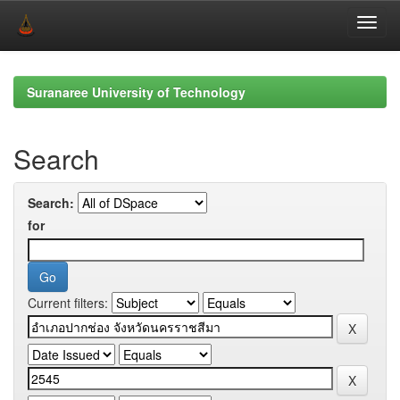
Skip
navigation
Suranaree University of Technology
Search
Search:
for
Current filters: