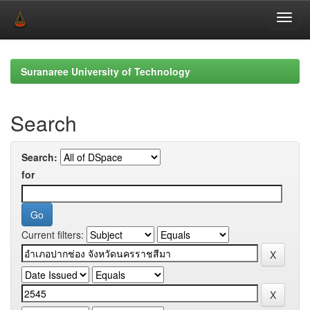
Skip
navigation
Suranaree University of Technology
Search
Search:
for
Current filters: