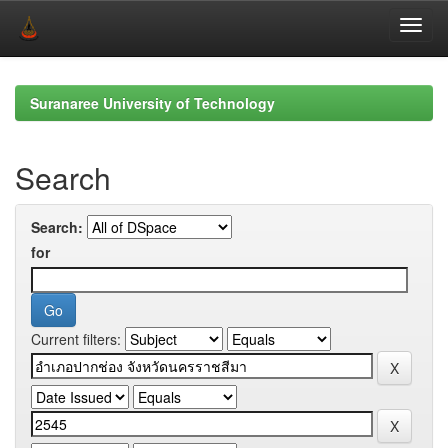
Skip
navigation
Suranaree University of Technology
Search
Search:
for
Current filters: