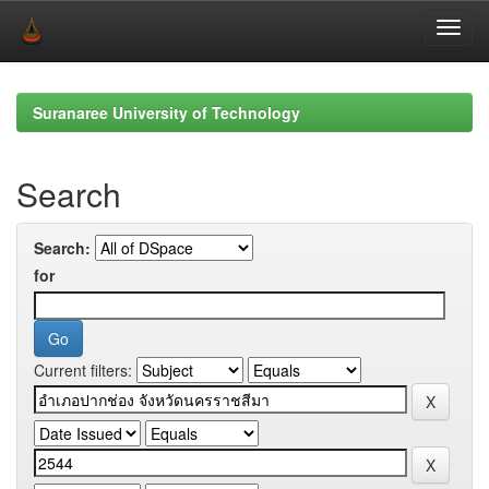
Skip
navigation
Suranaree University of Technology
Search
Search:
for
Current filters: