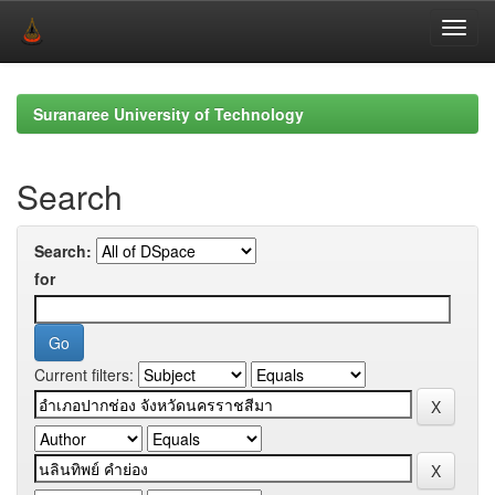
Skip
navigation
Suranaree University of Technology
Search
Search:
for
Current filters: