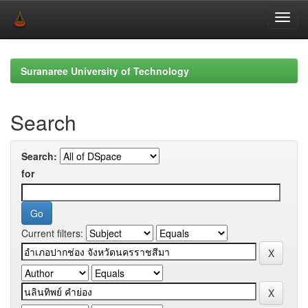
Skip
navigation
Suranaree University of Technology
Search
Search:
for
Current filters: