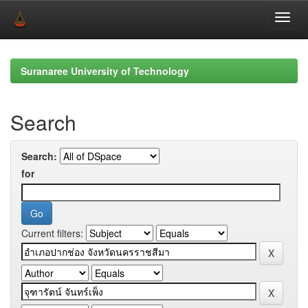
Skip
navigation
Suranaree University of Technology
Search
Search:
for
Current filters: