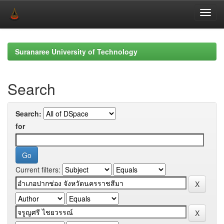
Skip
navigation
Suranaree University of Technology
Search
Search:
for
Current filters: