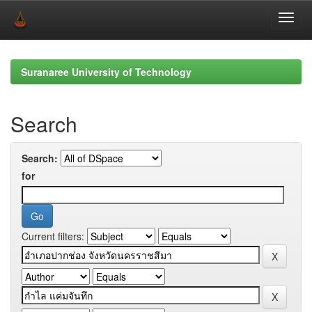
Skip
navigation
Suranaree University of Technology
Search
Search:
for
Current filters: