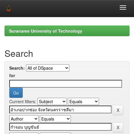
Skip
navigation
Suranaree University of Technology
Search
Search:
for
Current filters: