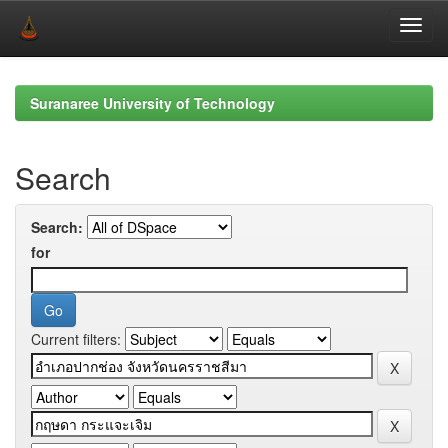
Skip
navigation
Suranaree University of Technology
Search
Search:
for
Current filters: