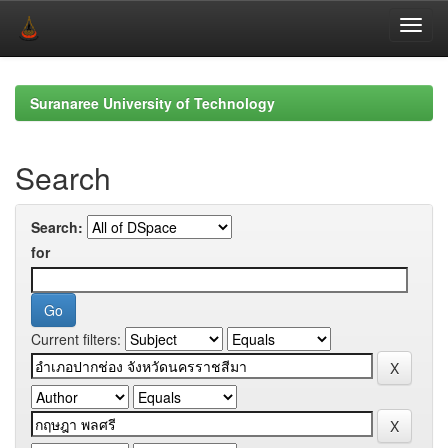
Skip
navigation
Suranaree University of Technology
Search
Search:
for
Current filters: