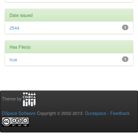
Date issued
2544
1
Has File(s)
true
1
Theme by
DSpace Software
Copyright © 2002-2013
Duraspace
-
Feedback