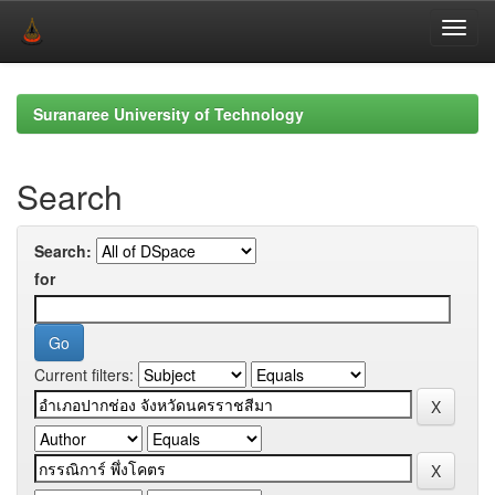
Skip
navigation
Suranaree University of Technology
Search
Search:
for
Current filters: