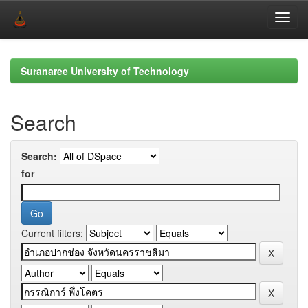
Skip
navigation
Suranaree University of Technology
Search
Search:
for
Current filters: