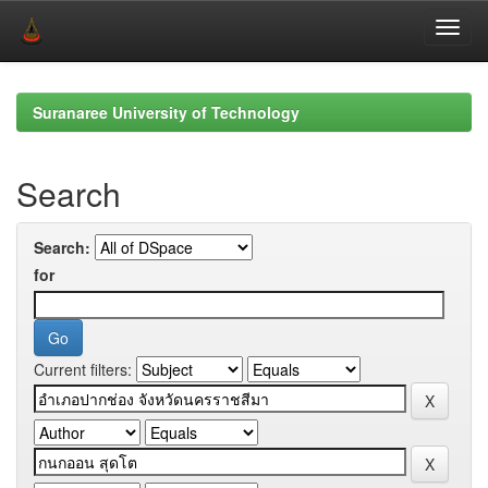
Skip
navigation
Suranaree University of Technology
Search
Search:
for
Current filters: