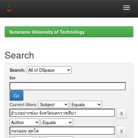
Skip
navigation
Suranaree University of Technology
Search
Search:
for
Current filters: