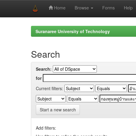
Home
Browse
Forms
Help
Skip
navigation
Suranaree University of Technology
Search
Search:
for
Current filters:
Start a new search
Add filters: