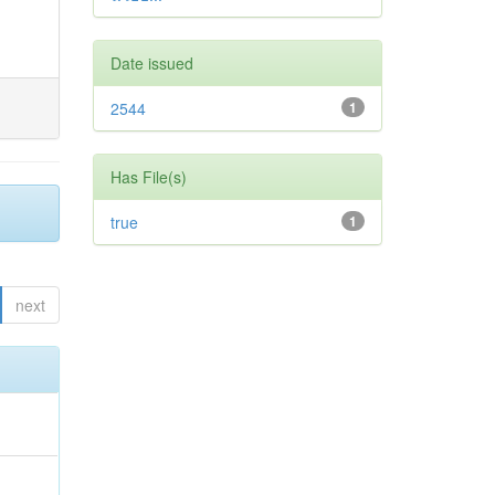
Date issued
2544
1
Has File(s)
true
1
next