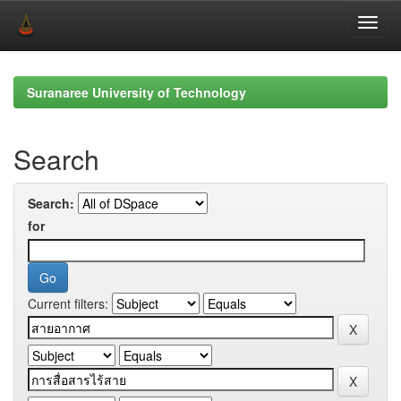
Skip
navigation
Suranaree University of Technology
Search
Search:
for
Current filters: