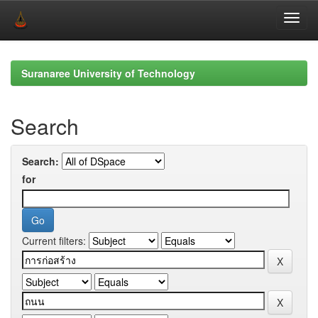
Skip
navigation
Suranaree University of Technology
Search
Search:
for
Current filters: