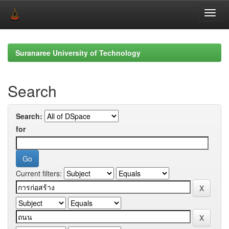
Skip
navigation
Suranaree University of Technology
Search
Search:
for
Current filters: