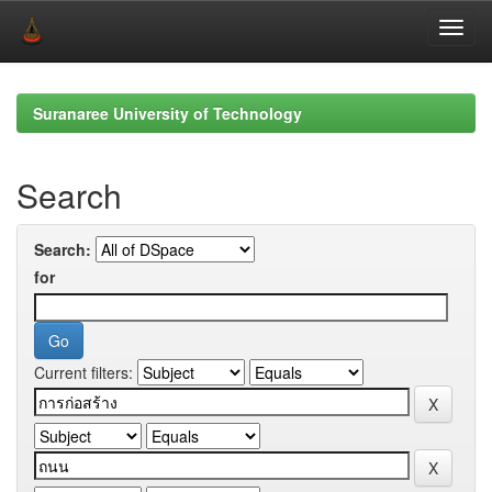
Skip
navigation
Suranaree University of Technology
Search
Search:
for
Current filters: