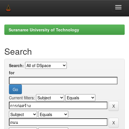
Skip
navigation
Suranaree University of Technology
Search
Search:
for
Current filters: