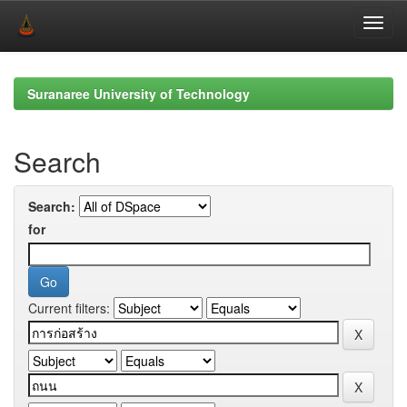
Skip
navigation
Suranaree University of Technology
Search
Search:
for
Current filters: