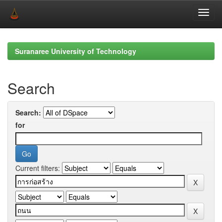
Skip
navigation
Suranaree University of Technology
Search
Search:
for
Current filters: