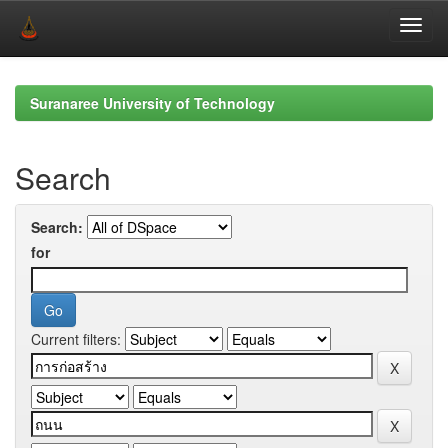
Skip
navigation
Suranaree University of Technology
Search
Search:
for
Current filters: