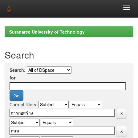
Skip
navigation
Suranaree University of Technology
Search
Search:
for
Current filters: