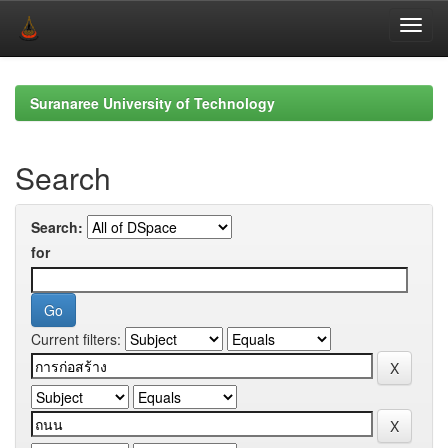
Skip
navigation
Suranaree University of Technology
Search
Search:
for
Current filters: