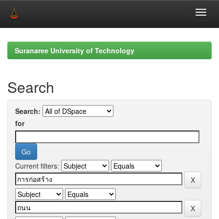
Skip
navigation
Suranaree University of Technology
Search
Search:
for
Current filters: