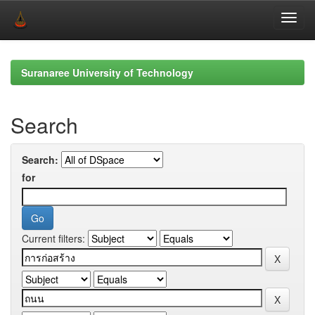
Skip
navigation
Suranaree University of Technology
Search
Search:
for
Current filters: