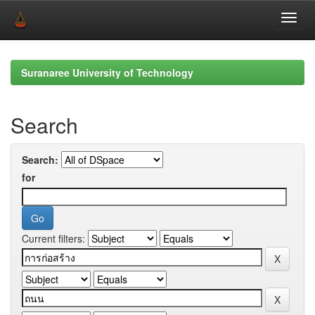
Skip
navigation
Suranaree University of Technology
Search
Search:
for
Current filters: