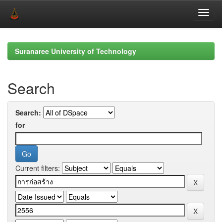
Skip
navigation
Suranaree University of Technology
Search
Search:
for
Current filters: