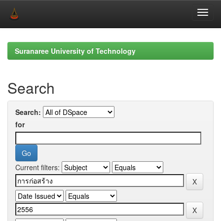
Skip
navigation
Suranaree University of Technology
Search
Search:
for
Current filters: