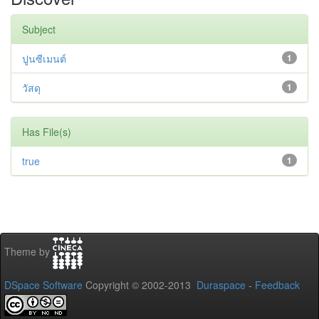
Subject
ปูนซีเมนต์
1
วัสดุ
1
Has File(s)
true
1
Theme by
DSpace Software
Copyright © 2002-2013
Duraspace
-
Feedback