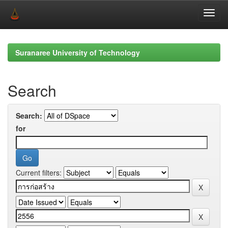
Skip
navigation
Suranaree University of Technology
Search
Search:
for
Current filters: