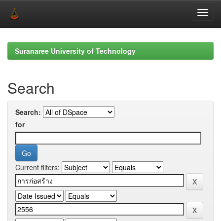
Skip
navigation
Suranaree University of Technology
Search
Search:
for
Current filters: