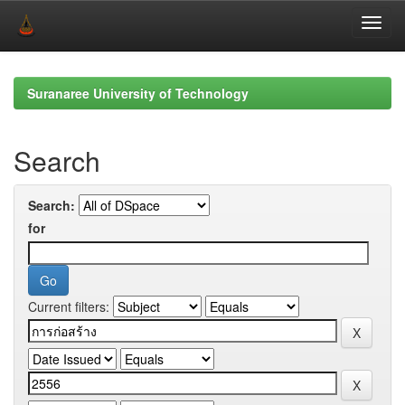
Skip
navigation
Suranaree University of Technology
Search
Search:
for
Current filters: