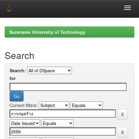
Skip
navigation
Suranaree University of Technology
Search
Search:
for
Current filters: